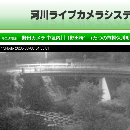
野田カメラ 中垣内川［野田橋］（たつの市揖保川町
モニタ場所