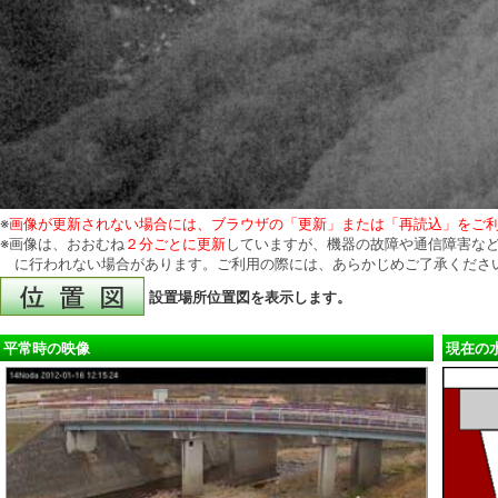
※
画像が更新されない場合には、ブラウザの「更新」または「再読込」をご
※画像は、おおむね
２分ごとに更新
していますが、機器の故障や通信障害など
に行われない場合があります。ご利用の際には、あらかじめご了承くださ
設置場所位置図を表示します。
平常時の映像
現在の