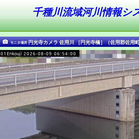
千種川流域河川情報シ
円光寺カメラ 佐用川 ［円光寺橋］（佐用郡佐用
モニタ場所