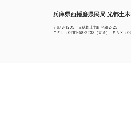
兵庫県西播磨県民局 光都土
〒678-1205 赤穂郡上郡町光都2-25
ＴＥＬ：0791-58-2233（直通） ＦＡＸ：079