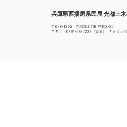
兵庫県西播磨県民局 光都土
〒678-1205 赤穂郡上郡町光都2-25
ＴＥＬ：0791-58-2233（直通） ＦＡＸ：079