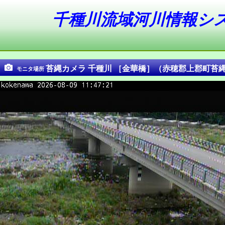
千種川流域河川情報シ
苔縄カメラ 千種川 ［金華橋］（赤穂郡上郡町苔
モニタ場所