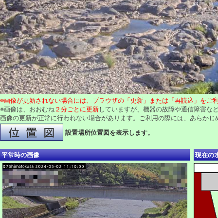
※画像が更新されない場合には、ブラウザの「更新」または「再読込」をご
※画像は、おおむね
２分ごとに更新
していますが、機器の故障や通信障害な
画像の更新が正常に行われない場合があります。ご利用の際には、あらかじ
設置場所位置図を表示します。
平常時の画像
現在の