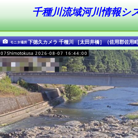
千種川流域河川情報シ
下徳久カメラ 千種川 ［太田井橋］（佐用郡佐用
モニタ場所