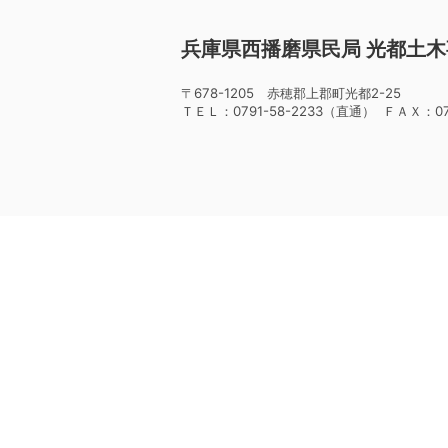
兵庫県西播磨県民局 光都土
〒678-1205 赤穂郡上郡町光都2-25
ＴＥＬ：0791-58-2233（直通） ＦＡＸ：079