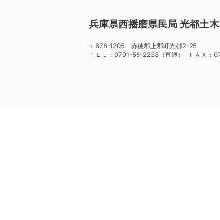
兵庫県西播磨県民局 光都土
〒678-1205 赤穂郡上郡町光都2-25
ＴＥＬ：0791-58-2233（直通） ＦＡＸ：079