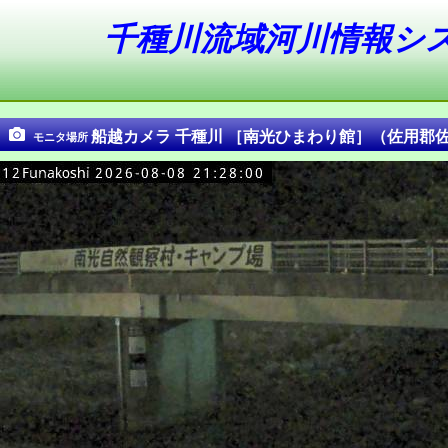
千種川流域河川情報シ
船越カメラ 千種川 ［南光ひまわり館］（佐用郡
モニタ場所