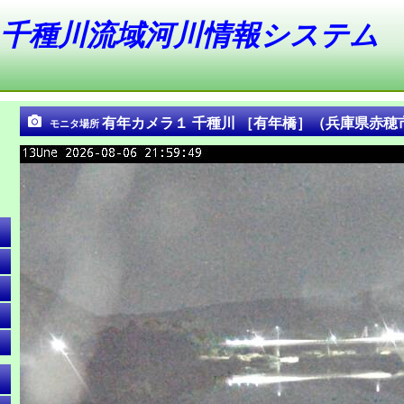
千種川流域河川情報システム
有年カメラ１ 千種川 ［有年橋］（兵庫県赤穂
モニタ場所