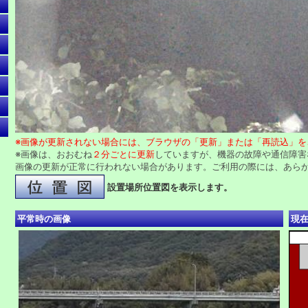
※画像が更新されない場合には、ブラウザの「更新」または「再読込」を
※画像は、おおむね
２分ごとに更新
していますが、機器の故障や通信障害
画像の更新が正常に行われない場合があります。ご利用の際には、あら
設置場所位置図を表示します。
平常時の画像
現