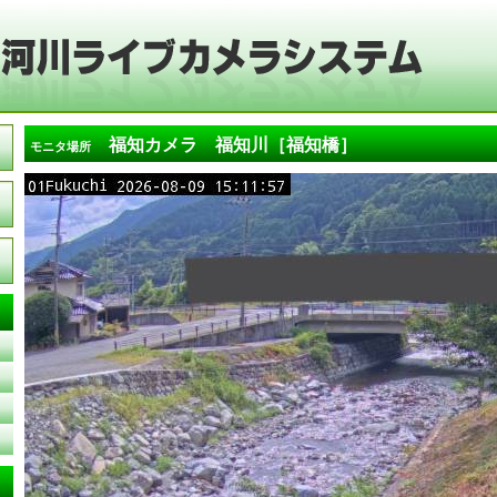
福知カメラ 福知川［福知橋］
モニタ場所