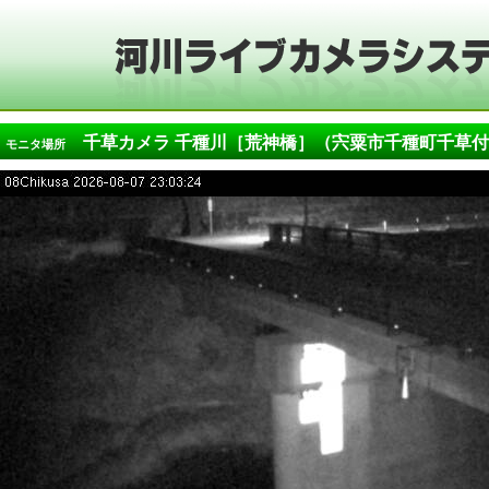
千草カメラ 千種川［荒神橋］（宍粟市千種町千草付
モニタ場所