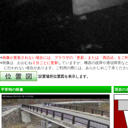
※
画像が更新されない場合には、ブラウザの「更新」または「再読込」をご
※画像は、おおむね
２分ごとに更新
していますが、機器の故障や通信障害など
に行われない場合があります。ご利用の際には、あらかじめご了承くださ
設置場所位置図を表示します。
平常時の映像
現在の