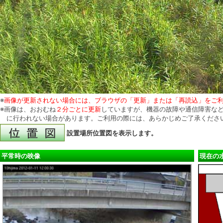
※
画像が更新されない場合には、ブラウザの「更新」または「再読込」をご
※画像は、おおむね
２分ごとに更新
していますが、機器の故障や通信障害など
に行われない場合があります。ご利用の際には、あらかじめご了承くださ
設置場所位置図を表示します。
平常時の映像
現在の