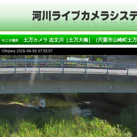
土万カメラ 志文川［土万大橋］（宍粟市山崎町土万
モニタ場所