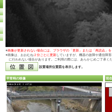
※
画像が更新されない場合には、ブラウザの「更新」または「再読込」を
※画像は、おおむね
２分ごとに更新
していますが、機器の故障や通信障害
に行われない場合があります。ご利用の際には、あらかじめご了承く
設置場所位置図を表示します。
平常時の映像
現