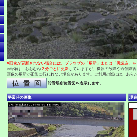
※画像が更新されない場合には、ブラウザの「更新」または「再読込」を
※画像は、おおむね
２分ごとに更新
していますが、機器の故障や通信障害
画像の更新が正常に行われない場合があります。ご利用の際には、あら
設置場所位置図を表示します。
平常時の画像
現