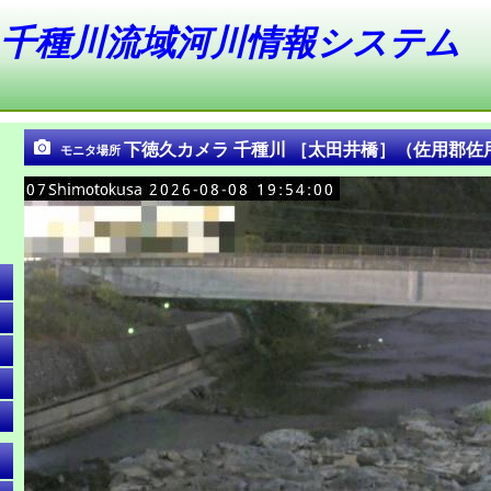
千種川流域河川情報システム
下徳久カメラ 千種川 ［太田井橋］（佐用郡佐
モニタ場所