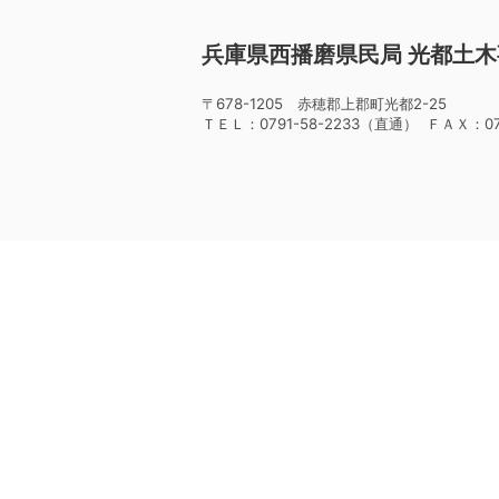
兵庫県西播磨県民局 光都土
〒678-1205 赤穂郡上郡町光都2-25
ＴＥＬ：0791-58-2233（直通） ＦＡＸ：079