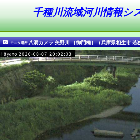
千種川流域河川情報シ
八洞カメラ 矢野川 ［御門橋］（兵庫県相生市 若
モニタ場所