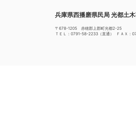
兵庫県西播磨県民局 光都土
〒678-1205 赤穂郡上郡町光都2-25
ＴＥＬ：0791-58-2233（直通） ＦＡＸ：079