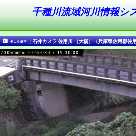
千種川流域河川情報シ
上石井カメラ 佐用川 ［大橋］（兵庫県佐用郡佐用
モニタ場所