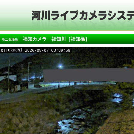
福知カメラ 福知川［福知橋］
モニタ場所