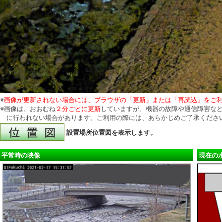
※
画像が更新されない場合には、ブラウザの「更新」または「再読込」をご
※画像は、おおむね
２分ごとに更新
していますが、機器の故障や通信障害など
に行われない場合があります。ご利用の際には、あらかじめご了承くださ
設置場所位置図を表示します。
平常時の映像
現在の