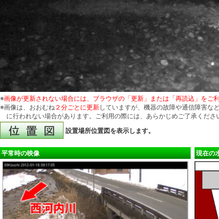
※
画像が更新されない場合には、ブラウザの「更新」または「再読込」をご
※画像は、おおむね
２分ごとに更新
していますが、機器の故障や通信障害など
に行われない場合があります。ご利用の際には、あらかじめご了承くださ
設置場所位置図を表示します。
平常時の映像
現在の