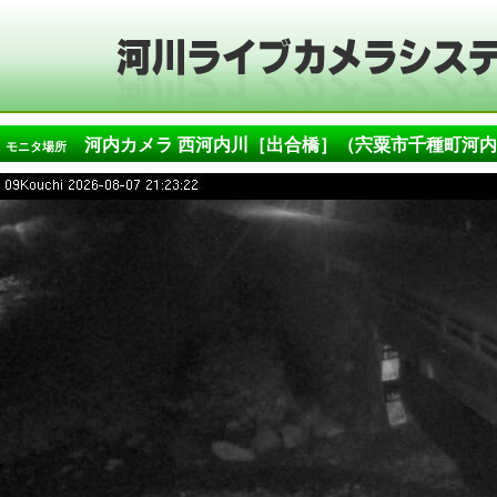
河内カメラ 西河内川［出合橋］（宍粟市千種町河内
モニタ場所