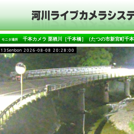
千本カメラ 栗栖川［千本橋］（たつの市新宮町千本
モニタ場所