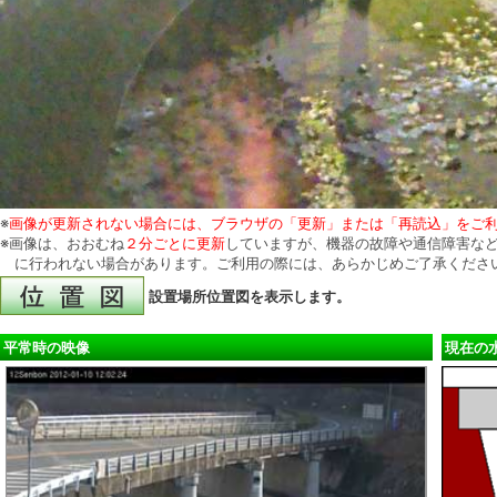
※
画像が更新されない場合には、ブラウザの「更新」または「再読込」をご
※画像は、おおむね
２分ごとに更新
していますが、機器の故障や通信障害など
に行われない場合があります。ご利用の際には、あらかじめご了承くださ
設置場所位置図を表示します。
平常時の映像
現在の