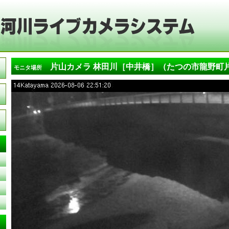
片山カメラ 林田川［中井橋］（たつの市龍野町
モニタ場所