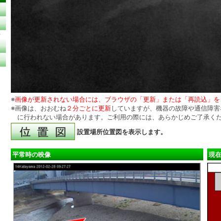
西
※
画像が更新されない場合には、ブラウザの「更新」または「再読込」を
※画像は、おおむね
２分ごとに更新
していますが、機器の故障や通信障害
に行われない場合があります。ご利用の際には、あらかじめご了承く
設置場所位置図を表示します。
平常時の映像
現