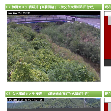
07. 和田カメラ 明延川［高耕田橋］（養父市大屋町和田付近）
現
08. 矢名瀬町カメラ 粟鹿川 （朝来市山東町矢名瀬町付近）
現