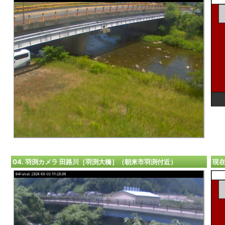
04. 羽渕カメラ 田路川［羽渕大橋］（朝来市羽渕付近）
現