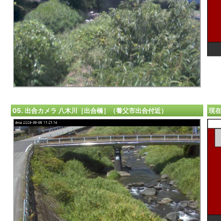
05. 出合カメラ 八木川［出合橋］（養父市出合付近）
現