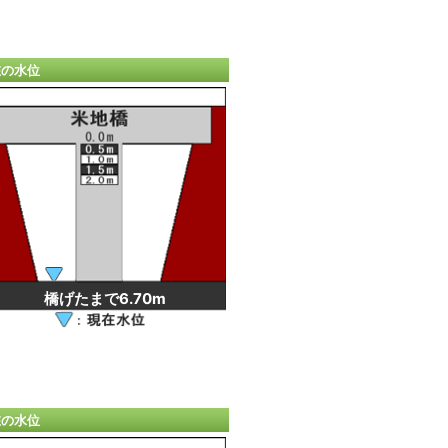
在の水位
橋げたまで6.70m
在の水位