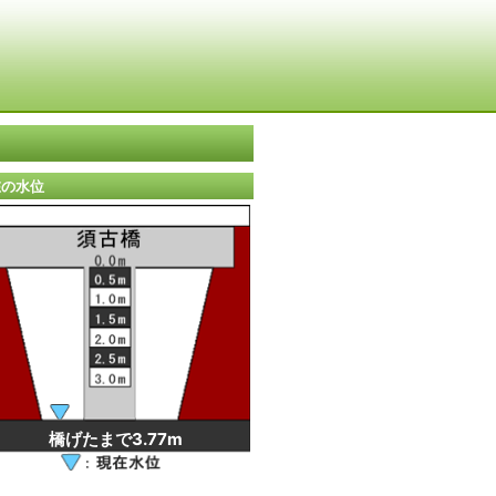
在の水位
橋げたまで3.77m