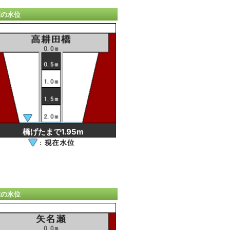
在の水位
橋げたまで1.95m
在の水位