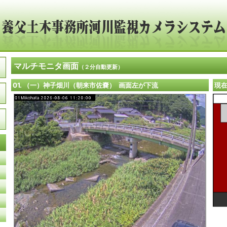
マルチモニタ画面
（２分自動更新）
01. （一）神子畑川（朝来市佐嚢） 画面左が下流
現