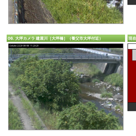
06. 大坪カメラ 建屋川［大坪橋］（養父市大坪付近）
現