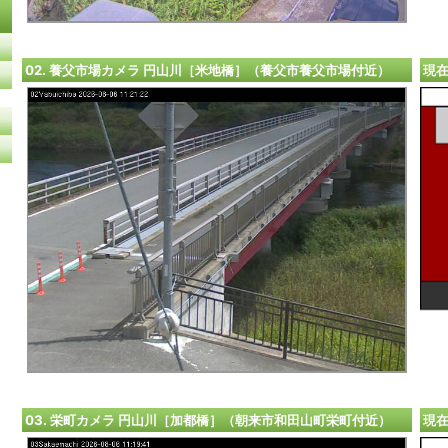
02. 養父市場カメラ 円山川［米地橋］（養父市養父市場付近）
現
03. 栄町カメラ 円山川［加都橋］（朝来市和田山町栄町付近）
現