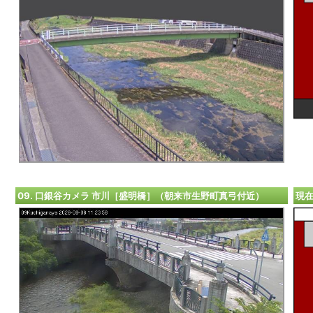
09. 口銀谷カメラ 市川［盛明橋］（朝来市生野町真弓付近）
現